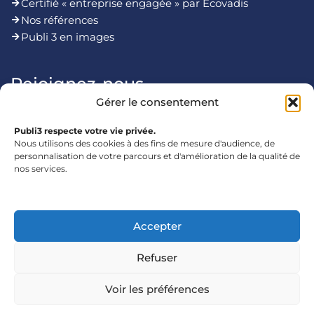
Certifié « entreprise engagée » par Ecovadis
Nos références
Publi 3 en images
Rejoignez-nous
Gérer le consentement
Publi3 respecte votre vie privée.
Nous utilisons des cookies à des fins de mesure d'audience, de
personnalisation de votre parcours et d'amélioration de la qualité de
Mentions légales
nos services.
marc@publi3.com
franck@publi3.com
Accepter
+33 (0)160072025
56 boulevard de Courcerin lot n°40 77183 Croissy-
Refuser
Beaubourg
Voir les préférences
Publi3
| Affichez vos couleurs. On s'occupe de tout ! |
2026