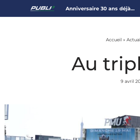
Anniversaire 30 ans déjà…
Aller
au
contenu
Accueil
»
Actual
Au trip
9 avril 2