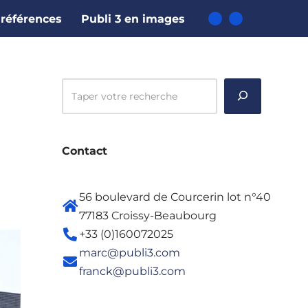
références
Publi 3 en images
Contact
56 boulevard de Courcerin lot n°40
77183 Croissy-Beaubourg
+33 (0)160072025
marc@publi3.com
franck@publi3.com