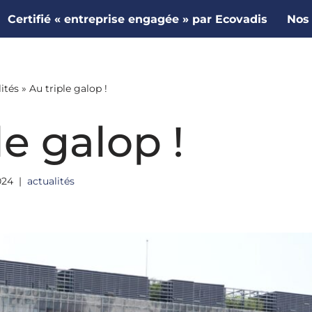
Certifié « entreprise engagée » par Ecovadis
Nos 
ités
»
Au triple galop !
le galop !
024
actualités